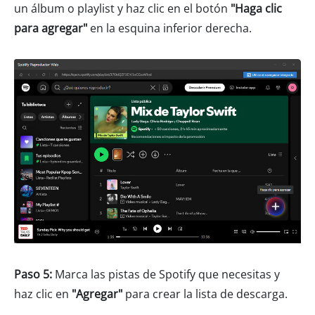
un álbum o playlist y haz clic en el botón
"Haga clic
para agregar"
en la esquina inferior derecha.
Paso 5:
Marca las pistas de Spotify que necesitas y
haz clic en
"Agregar"
para crear la lista de descarga.