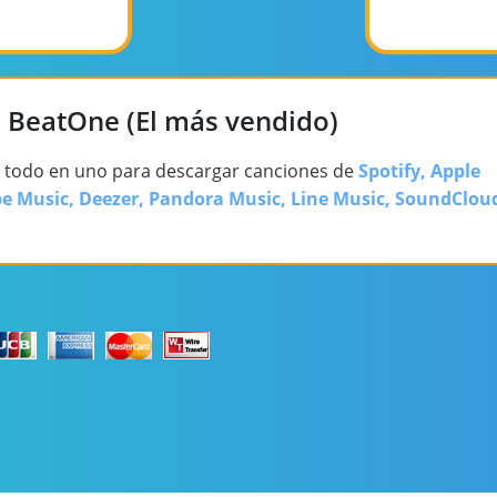
e BeatOne (El más vendido)
 todo en uno para descargar canciones de
Spotify, Apple
e Music, Deezer, Pandora Music, Line Music, SoundClou