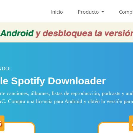
Inicio
Producto
Comp
NDO:
e Spotify Downloader
te canciones, álbumes, listas de reproducción, podcasts y 
 Compra una licencia para Android y obtén la versión par
6