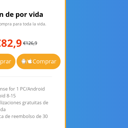
n de por vida
mpra para toda la vida.
€82,9
€126,9
prar
Comprar
ense for 1 PC/Android
id 8-15
lizaciones gratuitas de
ida
ica de reembolso de 30