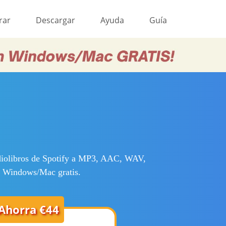
rar
Descargar
Ayuda
Guía
audiolibros de Spotify a MP3, AAC, WAV,
a Windows/Mac gratis.
Ahorra €44