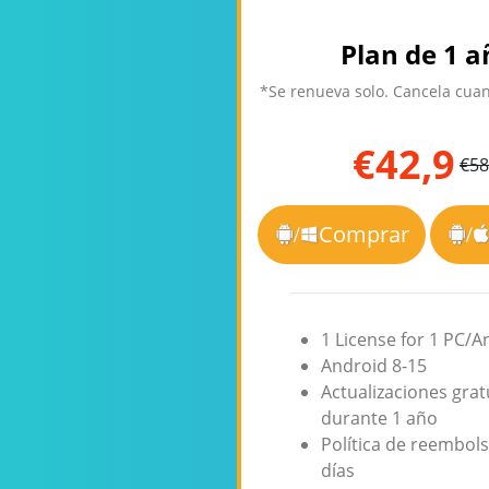
Plan de 1 a
*Se renueva solo. Cancela cua
€42,9
€58
Comprar
1 License for 1 PC/A
Android 8-15
Actualizaciones grat
durante 1 año
Política de reembols
días