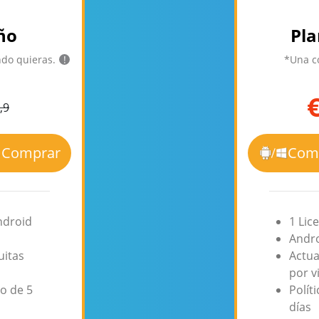
ño
Pla
ndo quieras.
!
*Una co
,9
Comprar
Com
ndroid
1 Lic
Andro
uitas
Actua
por v
o de 5
Polít
días