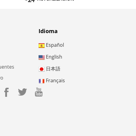
Idioma
Español
English
uentes
日本語
yo
Français