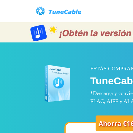
ESTÁS COMPRA
TuneCabl
*Descarga y convier
FLAC, AIFF y ALAC.
Ahorra €1