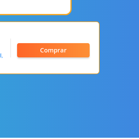
Comprar
d,