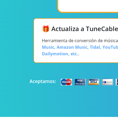
🎁 Actualiza a TuneCabl
Herramienta de conversión de música
Music, Amazon Music, Tidal, YouTub
Dailymotion, etc.
.
Aceptamos: